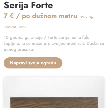
Serija Forte
7 € / po dužnom metru
*PDV nije
uračunat u cenu.
10 godina garancije / Forte serija nema falc i
šupljine, te se može proizvoljno montirati. Daske su
punog preseka.
Napravi svoju ogradu