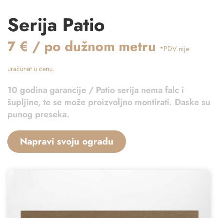
Serija Patio
7 € / po dužnom metru
*PDV nije
uračunat u cenu.
10 godina garancije / Patio serija nema falc i
šupljine, te se može proizvoljno montirati. Daske su
punog preseka.
Napravi svoju ogradu