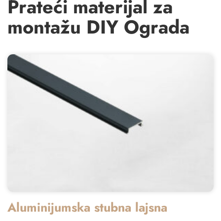
Prateći materijal za
montažu DIY Ograda
Aluminijumska stubna lajsna