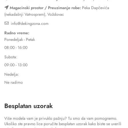
Magacinski prostor / Preuzimanje robe:
Peka Dapčevića
(nekadašnji Vatrosprem), Voždovac
info@dekingzona.com
Radno vreme:
Ponedeljak - Petak
08:00 - 16:00
Subota:
09:00 - 13:00
Nedelja:
Ne radimo
Besplatan uzorak
Više modela vam je privuklo pažnju? Tu smo da vam pomognemo.
Ukoliko ste pravno lice poručite besplatan uzorak kako biste se uverili