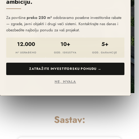
ambiciju.
personalizovanu uslugu, kreiramo
ograde koje se savršeno uklapaju u vaš
Za površine
preko 250 m²
odobravamo posebne investitorske rabate
dom.
— zgrade, javni objekti i drugi veći sistemi. Kontaktirajte nas danas i
obezbedite najbolju ponudu za vaš projekat.
Napravi svoju ogradu
12.000
10+
5+
M² UGRAĐENO
GOD. ISKUSTVA
GOD. GARANCIJE
ZATRAŽITE INVESTITORSKU PONUDU →
NE, HVALA
Sastav: