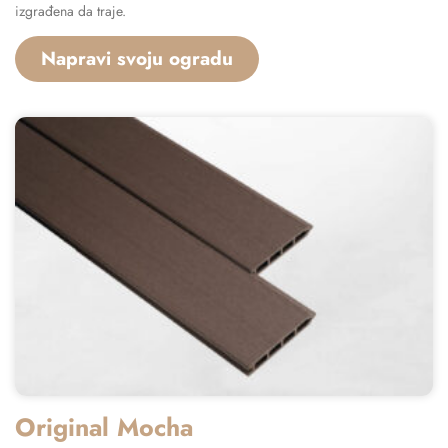
izgrađena da traje.
Napravi svoju ogradu
Original Mocha