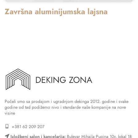
Završna aluminijumska lajsna
Počeli smo sa prodajom i ugradnjom dekinga 2012. godine i svake
godine od tad podižemo nivo i standarde naše kompanije na nove
visine
+381 62 209 207
Izložbeni salon i kancelarija:
Bulevar Mihajla Pupina 10v, lokal 18