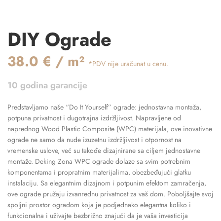
DIY Ograde
38.0 € / m²
*PDV nije uračunat u cenu.
10 godina garancije
Predstavljamo naše “Do It Yourself” ograde: jednostavna montaža,
potpuna privatnost i dugotrajna izdržljivost. Napravljene od
naprednog Wood Plastic Composite (WPC) materijala, ove inovativne
ograde ne samo da nude izuzetnu izdržljivost i otpornost na
vremenske uslove, već su takođe dizajnirane sa ciljem jednostavne
montaže. Deking Zona WPC ograde dolaze sa svim potrebnim
komponentama i propratnim materijalima, obezbeđujući glatku
instalaciju. Sa elegantnim dizajnom i potpunim efektom zamračenja,
ove ograde pružaju izvanrednu privatnost za vaš dom. Poboljšajte svoj
spoljni prostor ogradom koja je podjednako elegantna koliko i
funkcionalna i uživajte bezbrižno znajući da je vaša investicija