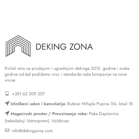
Počeli smo sa prodajom i ugradnjom dekinga 2012. godine i svake
godine od tad podižemo nivo i standarde naše kompanije na nove
visine
+381 62 209 207
Izložbeni salon i kancelarija:
Bulevar Mihajla Pupina 10v, lokal 18
Magacinski prostor / Preuzimanje robe:
Peka Dapčevića
(nekadašnji Vatrosprem), Voždovac
info@dekingzona.com