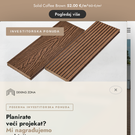
Solid Coffee Brown
52.00 €/m²
60 €/m²
Pogledaj više
INVESTITORSKA PONUDA
Usluge
✕
POSEBNA INVESTITORSKA PONUDA
Planirate
veći projekat?
Mi nagrađujemo