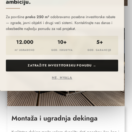
ambiciju.
Za površine
preko 250 m²
odobravamo posebne investitorske rabate
— zgrade, javni objekti i drugi veći sistemi. Kontaktirajte nas danas i
obezbedite najbolju ponudu za vaš projekat.
12.000
10+
5+
M² UGRAĐENO
GOD. ISKUSTVA
GOD. GARANCIJE
ZATRAŽITE INVESTITORSKU PONUDU →
NE, HVALA
Montaža i ugradnja dekinga
Kvalitetan deking može vašem dvorištu dati posebnu čar, kao i