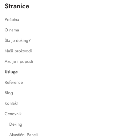
Stranice
Početna
O nama
Šta je deking?
Naši proizvodi
Akcije i popusti
Usluge
Reference
Blog
Kontakt
Cenovnik
Deking
Akustični Paneli