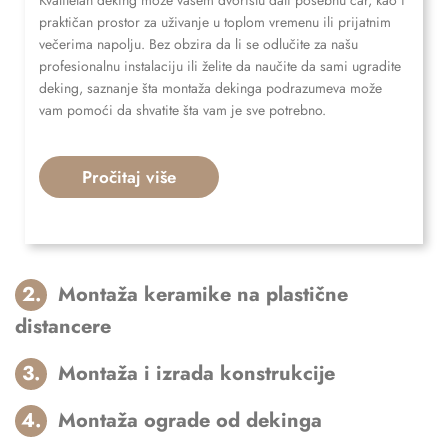
praktičan prostor za uživanje u toplom vremenu ili prijatnim
večerima napolju. Bez obzira da li se odlučite za našu
profesionalnu instalaciju ili želite da naučite da sami ugradite
deking, saznanje šta montaža dekinga podrazumeva može
vam pomoći da shvatite šta vam je sve potrebno.
Pročitaj više
2.
Montaža keramike na plastične
distancere
3.
Montaža i izrada konstrukcije
4.
Montaža ograde od dekinga