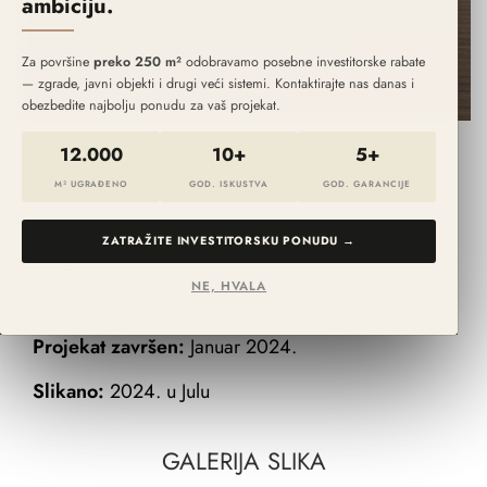
ambiciju.
Za površine
preko 250 m²
odobravamo posebne investitorske rabate
— zgrade, javni objekti i drugi veći sistemi. Kontaktirajte nas danas i
obezbedite najbolju ponudu za vaš projekat.
12.000
10+
5+
Projekat:
Terasa
M² UGRAĐENO
GOD. ISKUSTVA
GOD. GARANCIJE
Dezen:
—
ZATRAŽITE INVESTITORSKU PONUDU →
Kvadratura:
330m
2
NE, HVALA
Trajanje projekta:
15 dana
Projekat završen:
Januar 2024.
Slikano:
2024. u Julu
GALERIJA SLIKA