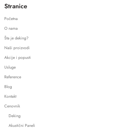
Stranice
Početna
O nama
Šta je deking?
Naši proizvodi
Akcije i popusti
Usluge
Reference
Blog
Kontakt
Cenovnik
Deking
Akustični Paneli