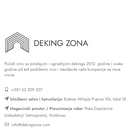
Počeli smo sa prodajom i ugradnjom dekinga 2012. godine i svake
godine od tad podižemo nivo i standarde naše kompanije na nove
visine
+381 62 209 207
Izložbeni salon i kancelarija:
Bulevar Mihajla Pupina 10v, lokal 18
Magacinski prostor / Preuzimanje robe:
Peka Dapčevića
(nekadašnji Vatrosprem), Voždovac
info@dekingzona.com