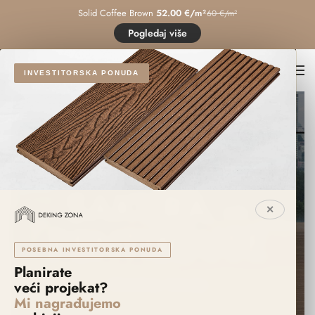
Solid Coffee Brown
52.00 €/m²
60 €/m²
Pogledaj više
INVESTITORSKA PONUDA
SAKURA –
✕
PENTHOUSE
POSEBNA INVESTITORSKA PONUDA
Planirate
PRIVATNA TERASA
veći projekat?
Mi nagrađujemo