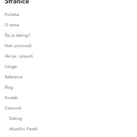
Stranice
Početna
O nama
Šta je deking?
Naši proizvodi
Akcije i popusti
Usluge
Reference
Blog
Kontakt
Cenovnik
Deking
Akustični Paneli