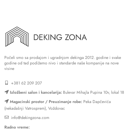
Počeli smo sa prodajom i ugradnjom dekinga 2012. godine i svake
godine od tad podižemo nivo i standarde naše kompanije na nove
visine
+381 62 209 207
Izložbeni salon i kancelarija:
Bulevar Mihajla Pupina 10v, lokal 18
Magacinski prostor / Preuzimanje robe:
Peka Dapčevića
(nekadašnji Vatrosprem), Voždovac
info@dekingzona.com
Radno vreme: