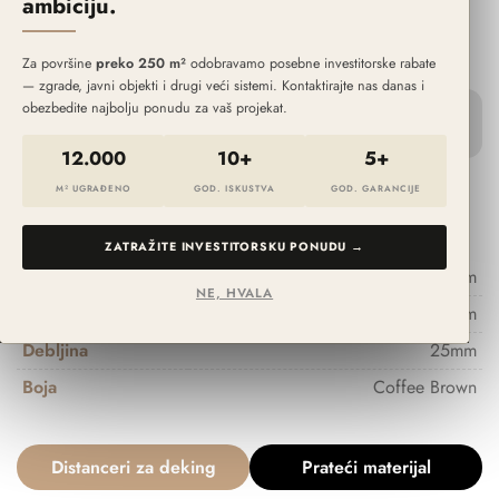
ambiciju.
POČETNA DASKA
CLASSIC WOOD
Coffee Brown
Za površine
preko 250 m²
odobravamo posebne investitorske rabate
— zgrade, javni objekti i drugi veći sistemi. Kontaktirajte nas danas i
obezbedite najbolju ponudu za vaš projekat.
12.000
10+
5+
10.00
€
M² UGRAĐENO
GOD. ISKUSTVA
GOD. GARANCIJE
ZATRAŽITE INVESTITORSKU PONUDU →
Dužina
2900mm
NE, HVALA
Širina
148mm
Debljina
25mm
Boja
Coffee Brown
Distanceri za deking
Prateći materijal