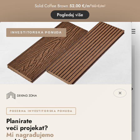
Solid Coffee Brown
52.00 €/m²
60 €/m²
Pogledaj više
INVESTITORSKA PONUDA
✕
POSEBNA INVESTITORSKA PONUDA
Planirate
Click to enlarge
veći projekat?
Mi nagrađujemo