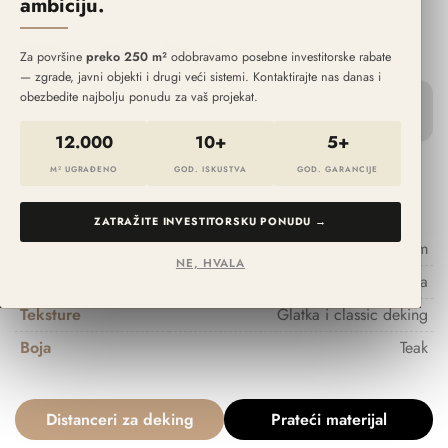
ambiciju.
PROFESSIONAL
Ultra Mix Teak
Za površine
preko 250 m²
odobravamo posebne investitorske rabate
— zgrade, javni objekti i drugi veći sistemi. Kontaktirajte nas danas i
obezbedite najbolju ponudu za vaš projekat.
12.000
10+
5+
44.00
€
M² UGRAĐENO
GOD. ISKUSTVA
GOD. GARANCIJE
ZATRAŽITE INVESTITORSKU PONUDU →
Dimenzije
150mm x 25mm x 2900mm
NE, HVALA
Površina
Dvostrana
Teksture
Glatka i classic deking
Boja
Teak
Distanceri za deking
Prateći materijal