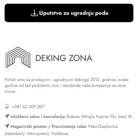
Uputstvo za ugradnju poda
Počeli smo sa prodajom i ugradnjom dekinga 2012. godine i svake
godine od tad podižemo nivo i standarde naše kompanije na nove
visine
+381 62 209 207
Izložbeni salon i kancelarija:
Bulevar Mihajla Pupina 10v, lokal 18
Magacinski prostor / Preuzimanje robe:
Peka Dapčevića
(nekadašnji Vatrosprem), Voždovac