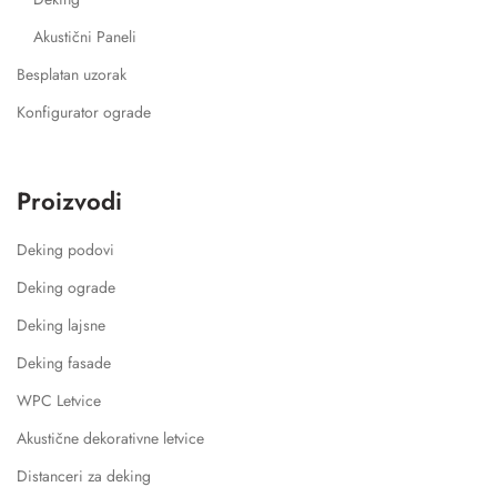
Akustični Paneli
Besplatan uzorak
Konfigurator ograde
Proizvodi
Deking podovi
Deking ograde
Deking lajsne
Deking fasade
WPC Letvice
Akustične dekorativne letvice
Distanceri za deking