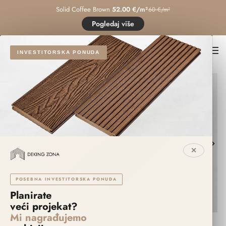
Solid Coffee Brown
52.00 €/m²
60 €/m²
Pogledaj više
INVESTITORSKA PONUDA
✕
POSEBNA INVESTITORSKA PONUDA
Planirate
Click to enlarge
veći projekat?
Mi nagrađujemo